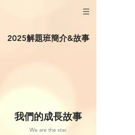
2025解題班簡介&故事
​我們的成長故事
We are the star.